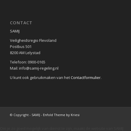
CONTACT
SAMIJ
Veiligheidsregio Flevoland
Postbus 501
8200 AM Lelystad
Telefoon: 0900-0165
Mail: info@samij-regeling.nl
U kunt ook gebruikmaken van het
Contactformulier
.
© Copyright - SAMIJ -
Enfold Theme by Kriesi
Om je zo goed mogelijk van dienst te zijn, maakt de website van SAMIJ