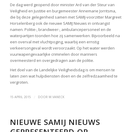
De dag werd geopend door minister Ard van der Steur van
Veiligheid en Justitie en burgemeester Annemarie Jorritsma,
die bij deze gelegenheid samen met SAMIJ-voorzitter Margreet
Horselenberg ook de nieuwe SAMIJ Nieuws in ontvangst
namen. Politie-, brandweer-, ambulancepersoneel en de
waterpartijen toonden hoe zij samenwerken. Bijvoorbeeld na
een overval met vluchtpoging, waarbij een ernstig
verkeersongeval wordt veroorzaakt. Op het water werden
vuurwapengevaarlijke criminelen door mariniers
overmeesterd en overgedragen aan de politie.
Het doel van de Landelijke Veiligheidsdag is om mensen te
laten zien wat hulpdiensten doen en de zelfredzaamheid te
vergroten.
/
15 APRIL 2015
DOOR
W.VANECK
NIEUWE SAMIJ NIEUWS
GEPRESENTEERD OP