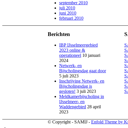
september 2010
juli 2010
juni 2010
februari 2010
Berichten
S
IBP IJsselmeergebied
S
2023 online &
S
operationeel
10 januari
S
2024
S
Netwerk- en
S
Bijscholingsdag gaat door
S
5 juli 2023
S
Inschrijving Netwerk- en
S
Bijscholingsdag is
S
gesloten!
3 juli 2023
S
Meldkamerbijscholing in
IJsselmeer- en
Waddengebied
28 april
2023
© Copyright - SAMIJ -
Enfold Theme by Kr