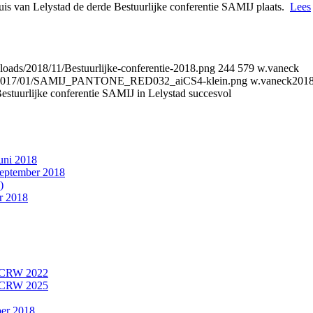
s van Lelystad de derde Bestuurlijke conferentie SAMIJ plaats.
Lees
ploads/2018/11/Bestuurlijke-conferentie-2018.png
244
579
w.vaneck
loads/2017/01/SAMIJ_PANTONE_RED032_aiCS4-klein.png
w.vaneck
2018
estuurlijke conferentie SAMIJ in Lelystad succesvol
juni 2018
september 2018
)
r 2018
J/CRW 2022
J/CRW 2025
ber 2018