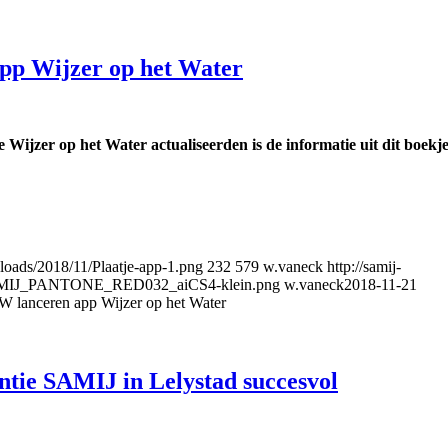
p Wijzer op het Water
jzer op het Water actualiseerden is de informatie uit dit boekj
ploads/2018/11/Plaatje-app-1.png
232
579
w.vaneck
http://samij-
1/SAMIJ_PANTONE_RED032_aiCS4-klein.png
w.vaneck
2018-11-21
lanceren app Wijzer op het Water
ntie SAMIJ in Lelystad succesvol