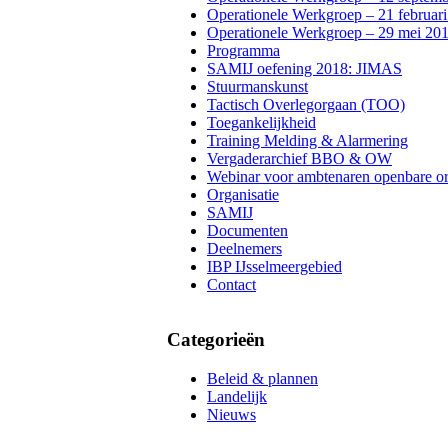
Operationele Werkgroep – 21 februar
Operationele Werkgroep – 29 mei 20
Programma
SAMIJ oefening 2018: JIMAS
Stuurmanskunst
Tactisch Overlegorgaan (TOO)
Toegankelijkheid
Training Melding & Alarmering
Vergaderarchief BBO & OW
Webinar voor ambtenaren openbare or
Organisatie
SAMIJ
Documenten
Deelnemers
IBP IJsselmeergebied
Contact
Categorieën
Beleid & plannen
Landelijk
Nieuws