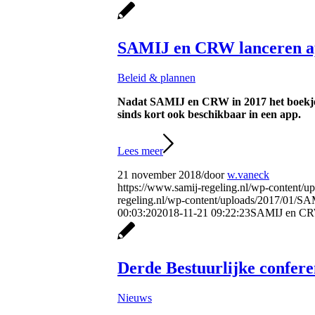
SAMIJ en CRW lanceren ap
Beleid & plannen
Nadat SAMIJ en CRW in 2017 het boekje Wi
sinds kort ook beschikbaar in een app.
Lees meer
21 november 2018
/
door
w.vaneck
https://www.samij-regeling.nl/wp-content/u
regeling.nl/wp-content/uploads/2017/0
00:03:20
2018-11-21 09:22:23
SAMIJ en CRW 
Derde Bestuurlijke confere
Nieuws