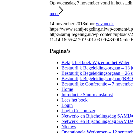
Op woensdag 7 november vond in het stadhui
meer
14 november 2018
/
door
w.vaneck
https://www.samij-regeling.nl/wp-content/u
http://samij-regeling.nl/wp-content/up
11-14 16:55:41
2019-01-03 09:43:09
Derde B
Pagina’s
Bekijk het boek Wijzer op het Water
Bestuurlijk Begeleidingsorgaan – 13 
Bestuurlijk Begeleidingsorgaan – 26 
Bestuurlijk Begeleidingsorgaan (BBO
Bestuurlijke Conferentie – 7 novembe
Home
Introductie Stuurmanskunst
Lees het boek
Login
Login Customizer
Netwerk- en Bijscholingsdag SAMI
Netwerk- en Bijscholingsdag SAMI
Nieuws
Operationele Werkgroep – 12 septem