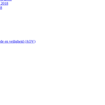
i 2018
18
de en veiligheid (AOV)