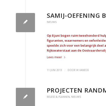
SAMIJ-OEFENING B
NIEUWS
Op 8 juni bogen ruim tweehonderd hul
figuranten, waarnemers en oefenleiders
speelde zich voor een belangrijk deel a
Rijkswaterstaat aan de Oostvaardersdij
Lees meer
/
11 JUNI 2013
DOOR
W.VANECK
PROJECTEN RANDM
BELEID & PLANNEN
,
NIEUWS