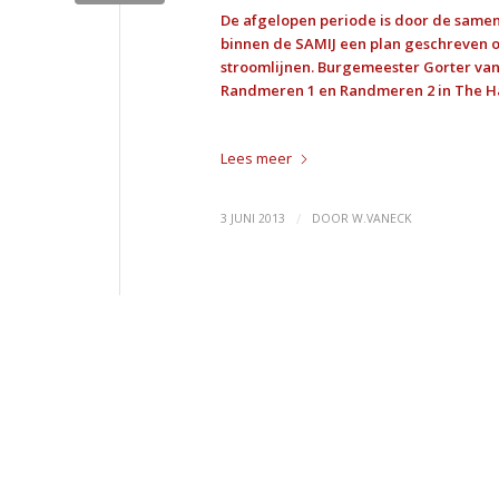
De afgelopen periode is door de sam
binnen de SAMIJ een plan geschreven o
stroomlijnen. Burgemeester Gorter va
Randmeren 1 en Randmeren 2 in The Ha
Lees meer
/
3 JUNI 2013
DOOR
W.VANECK