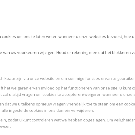
cookies om ons te laten weten wanneer u onze websites bezoekt, hoe u m
ele van uw voorkeuren wijzigen. Houd er rekening mee dat het blokkeren 
schikbaar zijn via onze website en om sommige functies ervan te gebruiken
ft het weigeren ervan invloed op het functioneren van onze site. U kunt c
it zal u altijd vragen om cookies te accepteren/weigeren wanneer u onze 
n dat we u telkens opnieuw vragen vriendelijk toe te staan om een cookie 
e alle ingestelde cookies in ons domein verwijderen.
omein, zodat u kunt controleren wat we hebben opgeslagen. Om veilighe
owser.