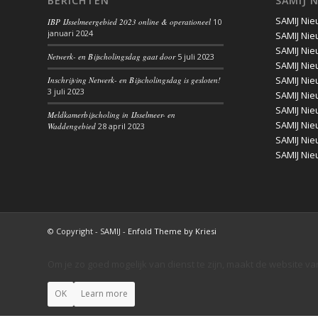
BERICHTEN
SAMIJ 
SAMIJ Nie
IBP IJsselmeergebied 2023 online & operationeel
10
januari 2024
SAMIJ Nie
SAMIJ Nie
Netwerk- en Bijscholingsdag gaat door
5 juli 2023
SAMIJ Nie
SAMIJ Nie
Inschrijving Netwerk- en Bijscholingsdag is gesloten!
3 juli 2023
SAMIJ Nie
SAMIJ Nie
Meldkamerbijscholing in IJsselmeer- en
SAMIJ Nie
Waddengebied
28 april 2023
SAMIJ Nie
SAMIJ Nie
© Copyright - SAMIJ -
Enfold Theme by Kriesi
Om je zo goed mogelijk van dienst te zijn, maakt de website va
OK
Learn more