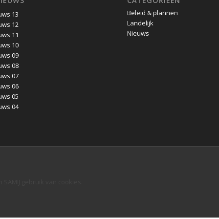
NIEUWS
CATEGORIEËN
Beleid & plannen
uws 13
Landelijk
uws 12
Nieuws
uws 11
uws 10
uws 09
uws 08
uws 07
uws 06
uws 05
uws 04
n SAMIJ gebruik van cookies.