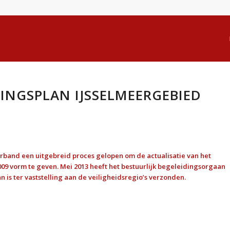
DINGSPLAN IJSSELMEERGEBIED
erband een uitgebreid proces gelopen om de actualisatie van het
2009 vorm te geven. Mei 2013 heeft het bestuurlijk begeleidingsorgaan
n is ter vaststelling aan de veiligheidsregio’s verzonden.