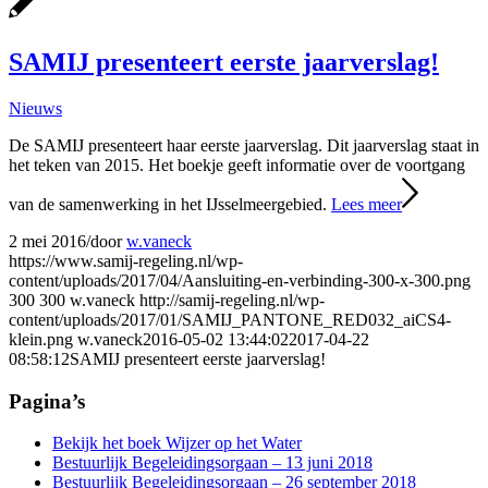
SAMIJ presenteert eerste jaarverslag!
Nieuws
De SAMIJ presenteert haar eerste jaarverslag. Dit jaarverslag staat in
het teken van 2015. Het boekje geeft informatie over de voortgang
van de samenwerking in het IJsselmeergebied.
Lees meer
2 mei 2016
/
door
w.vaneck
https://www.samij-regeling.nl/wp-
content/uploads/2017/04/Aansluiting-en-verbinding-300-x-300.png
300
300
w.vaneck
http://samij-regeling.nl/wp-
content/uploads/2017/01/SAMIJ_PANTONE_RED032_aiCS4-
klein.png
w.vaneck
2016-05-02 13:44:02
2017-04-22
08:58:12
SAMIJ presenteert eerste jaarverslag!
Pagina’s
Bekijk het boek Wijzer op het Water
Bestuurlijk Begeleidingsorgaan – 13 juni 2018
Bestuurlijk Begeleidingsorgaan – 26 september 2018