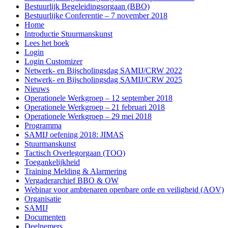
Bestuurlijk Begeleidingsorgaan (BBO)
Bestuurlijke Conferentie – 7 november 2018
Home
Introductie Stuurmanskunst
Lees het boek
Login
Login Customizer
Netwerk- en Bijscholingsdag SAMIJ/CRW 2022
Netwerk- en Bijscholingsdag SAMIJ/CRW 2025
Nieuws
Operationele Werkgroep – 12 september 2018
Operationele Werkgroep – 21 februari 2018
Operationele Werkgroep – 29 mei 2018
Programma
SAMIJ oefening 2018: JIMAS
Stuurmanskunst
Tactisch Overlegorgaan (TOO)
Toegankelijkheid
Training Melding & Alarmering
Vergaderarchief BBO & OW
Webinar voor ambtenaren openbare orde en veiligheid (AOV)
Organisatie
SAMIJ
Documenten
Deelnemers