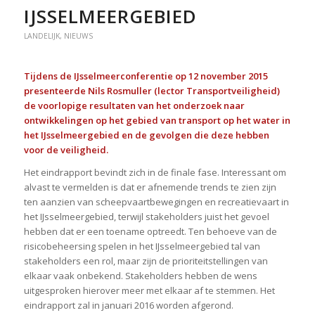
IJSSELMEERGEBIED
LANDELIJK
,
NIEUWS
Tijdens de IJsselmeerconferentie op 12 november 2015
presenteerde Nils Rosmuller (lector Transportveiligheid)
de voorlopige resultaten van het onderzoek naar
ontwikkelingen op het gebied van transport op het water in
het IJsselmeergebied en de gevolgen die deze hebben
voor de veiligheid.
Het eindrapport bevindt zich in de finale fase. Interessant om
alvast te vermelden is dat er afnemende trends te zien zijn
ten aanzien van scheepvaartbewegingen en recreatievaart in
het IJsselmeergebied, terwijl stakeholders juist het gevoel
hebben dat er een toename optreedt. Ten behoeve van de
risicobeheersing spelen in het IJsselmeergebied tal van
stakeholders een rol, maar zijn de prioriteitstellingen van
elkaar vaak onbekend. Stakeholders hebben de wens
uitgesproken hierover meer met elkaar af te stemmen. Het
eindrapport zal in januari 2016 worden afgerond.