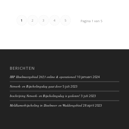
1
2
3
4
5
Pagina 1 van 5
BERICHTEN
IBP IJsselmeergebied 2023 online & operationeel
10 januari 2024
Netwerk- en Bijscholingsdag gaat door
5 juli 2023
Inschrijving Netwerk- en Bijscholingsdag is gesloten!
3 juli 2023
Meldkamerbijscholing in IJsselmeer- en Waddengebied
28 april 2023