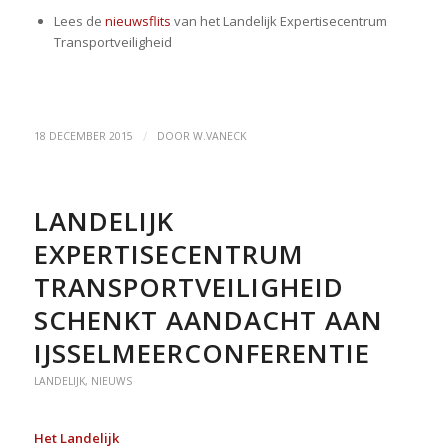
Lees de
nieuwsflits
van het Landelijk Expertisecentrum
Transportveiligheid
/
18 DECEMBER 2015
DOOR
W.VANECK
LANDELIJK
EXPERTISECENTRUM
TRANSPORTVEILIGHEID
SCHENKT AANDACHT AAN
IJSSELMEERCONFERENTIE
LANDELIJK
,
NIEUWS
Het Landelijk