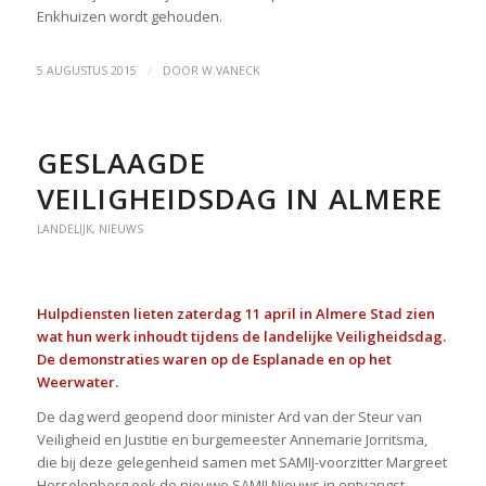
Enkhuizen wordt gehouden.
/
5 AUGUSTUS 2015
DOOR
W.VANECK
GESLAAGDE
VEILIGHEIDSDAG IN ALMERE
LANDELIJK
,
NIEUWS
Hulpdiensten lieten zaterdag 11 april in Almere Stad zien
wat hun werk inhoudt tijdens de landelijke Veiligheidsdag.
De demonstraties waren op de Esplanade en op het
Weerwater.
De dag werd geopend door minister Ard van der Steur van
Veiligheid en Justitie en burgemeester Annemarie Jorritsma,
die bij deze gelegenheid samen met SAMIJ-voorzitter Margreet
Horselenberg ook de nieuwe SAMIJ Nieuws in ontvangst