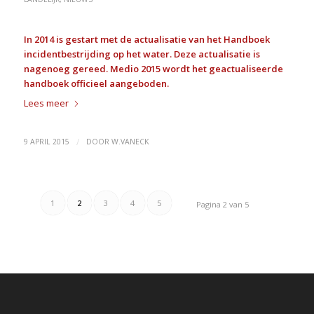
In 2014 is gestart met de actualisatie van het Handboek
incidentbestrijding op het water. Deze actualisatie is
nagenoeg gereed. Medio 2015 wordt het geactualiseerde
handboek officieel aangeboden.
Lees meer
/
9 APRIL 2015
DOOR
W.VANECK
1
2
3
4
5
Pagina 2 van 5