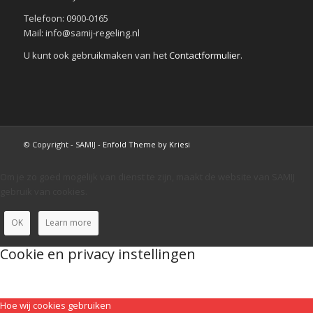
Telefoon: 0900-0165
Mail: info@samij-regeling.nl
U kunt ook gebruikmaken van het
Contactformulier
.
© Copyright - SAMIJ -
Enfold Theme by Kriesi
Om je zo goed mogelijk van dienst te zijn, maakt de website van SAMIJ
gebruik van cookies.
OK
Learn more
Cookie en privacy instellingen
Hoe wij cookies gebruiken