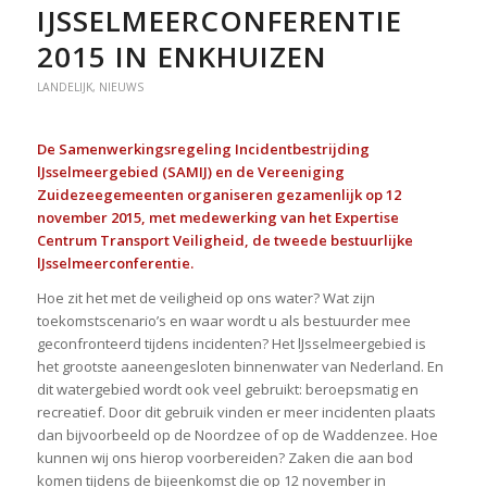
IJSSELMEERCONFERENTIE
2015 IN ENKHUIZEN
LANDELIJK
,
NIEUWS
De Samenwerkingsregeling Incidentbestrijding
lJsselmeergebied (SAMIJ) en de Vereeniging
Zuidezeegemeenten organiseren gezamenlijk op 12
november 2015, met medewerking van het Expertise
Centrum Transport Veiligheid, de tweede bestuurlijke
lJsselmeerconferentie.
Hoe zit het met de veiligheid op ons water? Wat zijn
toekomstscenario’s en waar wordt u als bestuurder mee
geconfronteerd tijdens incidenten? Het lJsselmeergebied is
het grootste aaneengesloten binnenwater van Nederland. En
dit watergebied wordt ook veel gebruikt: beroepsmatig en
recreatief. Door dit gebruik vinden er meer incidenten plaats
dan bijvoorbeeld op de Noordzee of op de Waddenzee. Hoe
kunnen wij ons hierop voorbereiden? Zaken die aan bod
komen tijdens de bijeenkomst die op 12 november in