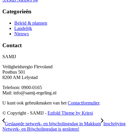
Categorieën
Beleid & plannen
Landelijk
Nieuws
Contact
SAMIJ
Veiligheidsregio Flevoland
Postbus 501
8200 AM Lelystad
Telefoon: 0900-0165
Mail: info@samij-regeling.nl
U kunt ook gebruikmaken van het
Contactformulier
.
© Copyright - SAMIJ -
Enfold Theme by Kriesi
Geslaagde netwerk- en bijscholingsdag in Makkum
Inschrijving
Netwerk- en Bijscholingsdag is gesloten!