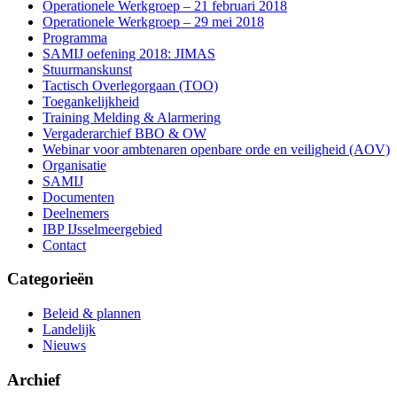
Operationele Werkgroep – 21 februari 2018
Operationele Werkgroep – 29 mei 2018
Programma
SAMIJ oefening 2018: JIMAS
Stuurmanskunst
Tactisch Overlegorgaan (TOO)
Toegankelijkheid
Training Melding & Alarmering
Vergaderarchief BBO & OW
Webinar voor ambtenaren openbare orde en veiligheid (AOV)
Organisatie
SAMIJ
Documenten
Deelnemers
IBP IJsselmeergebied
Contact
Categorieën
Beleid & plannen
Landelijk
Nieuws
Archief