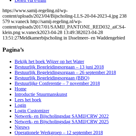
Delen via e-mail
https://www.samij-regeling.nl/wp-
content/uploads/2023/04/Bijscholing-LLS-20-04-2023-4.jpg
238
579
w.vaneck
http://samij-regeling.nl/wp-
content/uploads/2017/01/SAMIJ_PANTONE_RED032_aiCS4-
klein.png
w.vaneck
2023-04-28 13:49:38
2023-04-28
13:51:27
Meldkamerbijscholing in IJsselmeer- en Waddengebied
Pagina’s
Bekijk het boek Wijzer op het Water
Bestuurlijk Begeleidingsorgaan – 13 juni 2018
Bestuurlijk Begeleidingsorgaan – 26 september 2018
Bestuurlijk Begeleidingsorgaan (BBO)
Bestuurlijke Conferentie – 7 november 2018
Home
Introductie Stuurmanskunst
Lees het boek
Login
Login Customizer
Netwerk- en Bijscholingsdag SAMIJ/CRW 2022
Netwerk- en Bijscholingsdag SAMIJ/CRW 2025
Nieuws
Operationele Werkgroep – 12 september 2018