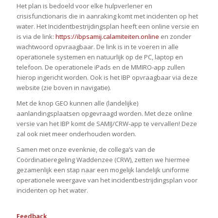
Het plan is bedoeld voor elke hulpverlener en
crisisfunctionaris die in aanraking komt met incidenten op het
water. Het Incidentbestrijdingsplan heeft een online versie en
is via de link:
https://ibpsamij.calamiteiten.online
en zonder
wachtwoord opvraagbaar. De link is in te voeren in alle
operationele systemen en natuurlijk op de PC, laptop en
telefoon. De operationele iPads en de MMIRO-app zullen
hierop ingericht worden. Ook is het IBP opvraagbaar via deze
website (zie boven in navigatie).
Met de knop GEO kunnen alle (landelijke)
aanlandingsplaatsen opgevraagd worden. Met deze online
versie van het IBP komt de SAMIJ/CRW-app te vervallen! Deze
zal ook niet meer onderhouden worden.
Samen met onze evenknie, de collega’s van de
Coördinatieregeling Waddenzee (CRW), zetten we hiermee
gezamenlijk een stap naar een mogelijk landelijk uniforme
operationele weergave van het incidentbestrijdingsplan voor
incidenten op het water.
Feedback