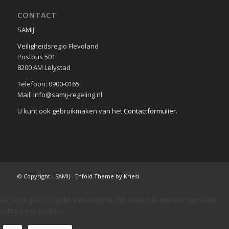
CONTACT
SAMIJ
Veiligheidsregio Flevoland
Postbus 501
8200 AM Lelystad
Telefoon: 0900-0165
Mail: info@samij-regeling.nl
U kunt ook gebruikmaken van het
Contactformulier
.
© Copyright - SAMIJ -
Enfold Theme by Kriesi
Om je zo goed mogelijk van dienst te zijn, maakt de website van SAMIJ
gebruik van cookies.