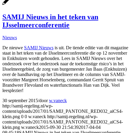
SAMIJ Nieuws in het teken van
IJsselmeerconferentie
Nieuws
De nieuwe
SAMIJ Nieuws
is uit. De tiende editie van dit magazine
staat in het teken van de IJsselmeerconferentie die op 12 november
in Enkhuizen wordt gehouden. Lees in SAMIJ Nieuws over het
onderzoek over het onderzoek naar de toekomstige risico’s in het
IJsselmeergebied, de zorg van burgemeester Jan Baas (Enkhuizen)
over de handhaving op het IJsselmeer en de columns van SAMIJ-
voorzitter Margreet Horselenberg, commandant Gerrit Spruit van
Brandweer Flevoland en waterfunctionaris Han van Dijk. Veel
leesplezier!
30 september 2015
/
door
w.vaneck
http://samij-regeling.nl/wp-
content/uploads/2017/01/SAMIJ_PANTONE_RED032_aiCS4-
klein.png
0
0
w.vaneck
http://samij-regeling.nl/wp-
content/uploads/2017/01/SAMIJ_PANTONE_RED032_aiCS4-
klein.png
w.vaneck
2015-09-30 21:54:39
2017-04-04
08:45:18
SAMIJ Nieuws in het teken van IJsselmeerconferentie