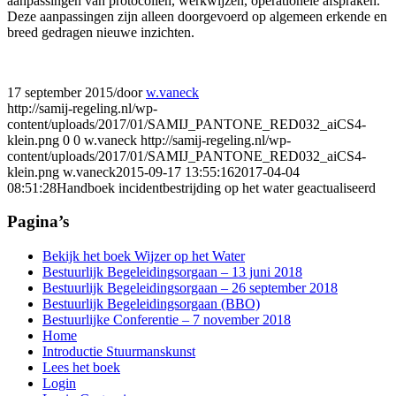
aanpassingen van protocollen, werkwijzen, operationele afspraken.
Deze aanpassingen zijn alleen doorgevoerd op algemeen erkende en
breed gedragen nieuwe inzichten.
17 september 2015
/
door
w.vaneck
http://samij-regeling.nl/wp-
content/uploads/2017/01/SAMIJ_PANTONE_RED032_aiCS4-
klein.png
0
0
w.vaneck
http://samij-regeling.nl/wp-
content/uploads/2017/01/SAMIJ_PANTONE_RED032_aiCS4-
klein.png
w.vaneck
2015-09-17 13:55:16
2017-04-04
08:51:28
Handboek incidentbestrijding op het water geactualiseerd
Pagina’s
Bekijk het boek Wijzer op het Water
Bestuurlijk Begeleidingsorgaan – 13 juni 2018
Bestuurlijk Begeleidingsorgaan – 26 september 2018
Bestuurlijk Begeleidingsorgaan (BBO)
Bestuurlijke Conferentie – 7 november 2018
Home
Introductie Stuurmanskunst
Lees het boek
Login