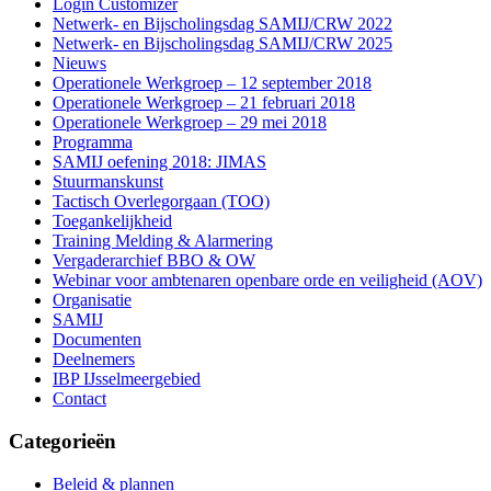
Login Customizer
Netwerk- en Bijscholingsdag SAMIJ/CRW 2022
Netwerk- en Bijscholingsdag SAMIJ/CRW 2025
Nieuws
Operationele Werkgroep – 12 september 2018
Operationele Werkgroep – 21 februari 2018
Operationele Werkgroep – 29 mei 2018
Programma
SAMIJ oefening 2018: JIMAS
Stuurmanskunst
Tactisch Overlegorgaan (TOO)
Toegankelijkheid
Training Melding & Alarmering
Vergaderarchief BBO & OW
Webinar voor ambtenaren openbare orde en veiligheid (AOV)
Organisatie
SAMIJ
Documenten
Deelnemers
IBP IJsselmeergebied
Contact
Categorieën
Beleid & plannen