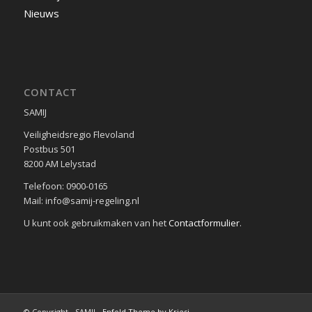
Nieuws
CONTACT
SAMIJ
Veiligheidsregio Flevoland
Postbus 501
8200 AM Lelystad
Telefoon: 0900-0165
Mail: info@samij-regeling.nl
U kunt ook gebruikmaken van het
Contactformulier
.
© Copyright - SAMIJ -
Enfold Theme by Kriesi