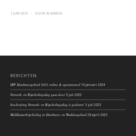
/
1 JUNI 2010
DOOR
W.VANECK
BERICHTEN
IBP IJsselmeergebied 2023 online & operationeel
10 januari 2024
Netwerk- en Bijscholingsdag gaat door
5 juli 2023
Inschrijving Netwerk- en Bijscholingsdag is gesloten!
3 juli 2023
Meldkamerbijscholing in IJsselmeer- en Waddengebied
28 april 2023