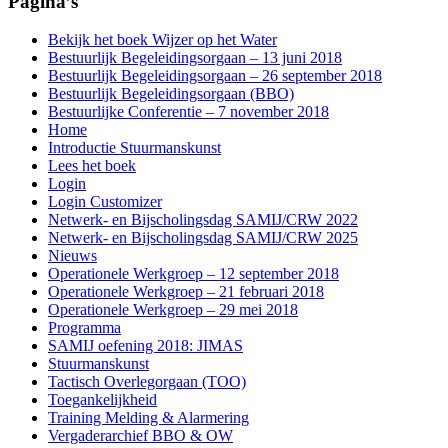
Pagina’s
Bekijk het boek Wijzer op het Water
Bestuurlijk Begeleidingsorgaan – 13 juni 2018
Bestuurlijk Begeleidingsorgaan – 26 september 2018
Bestuurlijk Begeleidingsorgaan (BBO)
Bestuurlijke Conferentie – 7 november 2018
Home
Introductie Stuurmanskunst
Lees het boek
Login
Login Customizer
Netwerk- en Bijscholingsdag SAMIJ/CRW 2022
Netwerk- en Bijscholingsdag SAMIJ/CRW 2025
Nieuws
Operationele Werkgroep – 12 september 2018
Operationele Werkgroep – 21 februari 2018
Operationele Werkgroep – 29 mei 2018
Programma
SAMIJ oefening 2018: JIMAS
Stuurmanskunst
Tactisch Overlegorgaan (TOO)
Toegankelijkheid
Training Melding & Alarmering
Vergaderarchief BBO & OW