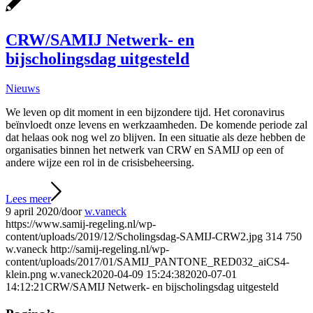
CRW/SAMIJ Netwerk- en
bijscholingsdag uitgesteld
Nieuws
We leven op dit moment in een bijzondere tijd. Het coronavirus
beïnvloedt onze levens en werkzaamheden. De komende periode zal
dat helaas ook nog wel zo blijven. In een situatie als deze hebben de
organisaties binnen het netwerk van CRW en SAMIJ op een of
andere wijze een rol in de crisisbeheersing.
Lees meer
9 april 2020
/
door
w.vaneck
https://www.samij-regeling.nl/wp-
content/uploads/2019/12/Scholingsdag-SAMIJ-CRW2.jpg
314
750
w.vaneck
http://samij-regeling.nl/wp-
content/uploads/2017/01/SAMIJ_PANTONE_RED032_aiCS4-
klein.png
w.vaneck
2020-04-09 15:24:38
2020-07-01
14:12:21
CRW/SAMIJ Netwerk- en bijscholingsdag uitgesteld