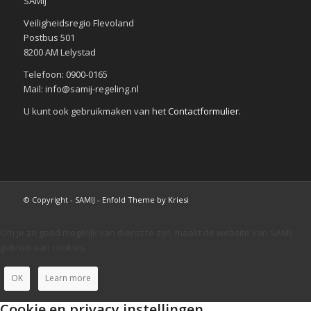
SAMIJ
Veiligheidsregio Flevoland
Postbus 501
8200 AM Lelystad
Telefoon: 0900-0165
Mail: info@samij-regeling.nl
U kunt ook gebruikmaken van het
Contactformulier
.
© Copyright - SAMIJ -
Enfold Theme by Kriesi
Om je zo goed mogelijk van dienst te zijn, maakt de website van SAMIJ
gebruik van cookies.
OK
Learn more
Cookie en privacy instellingen