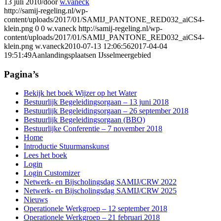
13 juli 2010
/
door
w.vaneck
http://samij-regeling.nl/wp-
content/uploads/2017/01/SAMIJ_PANTONE_RED032_aiCS4-
klein.png
0
0
w.vaneck
http://samij-regeling.nl/wp-
content/uploads/2017/01/SAMIJ_PANTONE_RED032_aiCS4-
klein.png
w.vaneck
2010-07-13 12:06:56
2017-04-04
19:51:49
Aanlandingsplaatsen IJsselmeergebied
Pagina’s
Bekijk het boek Wijzer op het Water
Bestuurlijk Begeleidingsorgaan – 13 juni 2018
Bestuurlijk Begeleidingsorgaan – 26 september 2018
Bestuurlijk Begeleidingsorgaan (BBO)
Bestuurlijke Conferentie – 7 november 2018
Home
Introductie Stuurmanskunst
Lees het boek
Login
Login Customizer
Netwerk- en Bijscholingsdag SAMIJ/CRW 2022
Netwerk- en Bijscholingsdag SAMIJ/CRW 2025
Nieuws
Operationele Werkgroep – 12 september 2018
Operationele Werkgroep – 21 februari 2018