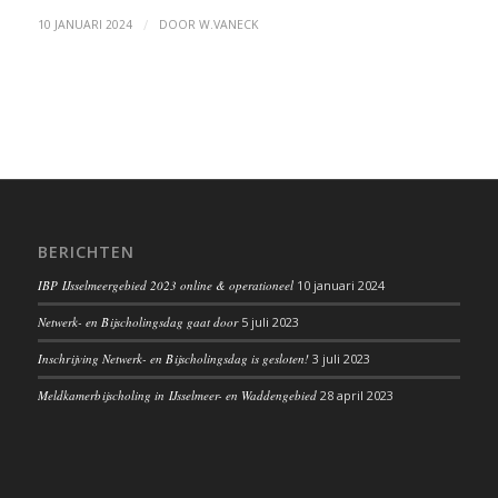
/
10 JANUARI 2024
DOOR
W.VANECK
BERICHTEN
IBP IJsselmeergebied 2023 online & operationeel
10 januari 2024
Netwerk- en Bijscholingsdag gaat door
5 juli 2023
Inschrijving Netwerk- en Bijscholingsdag is gesloten!
3 juli 2023
Meldkamerbijscholing in IJsselmeer- en Waddengebied
28 april 2023