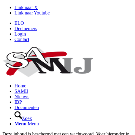
Link naar X
Link naar Youtube
ELO
Deelnemers
Login
Contact
Home
SAMIJ
Nieuws
IBP
Documenten
Zoek
Menu
Menu
Deze inhoud is beschermd met een wachtwoord. Voer hieronder je