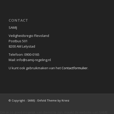
CONTACT
SAMIJ
Veiligheidsregio Flevoland
Postbus 501
8200 AM Lelystad
Telefoon: 0900-0165
Mail: info@samij-regeling.nl
U kunt ook gebruikmaken van het
Contactformulier
.
© Copyright - SAMIJ -
Enfold Theme by Kriesi
Om je zo goed mogelijk van dienst te zijn, maakt de website van SAMIJ