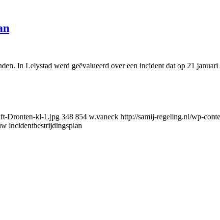
an
den. In Lelystad werd geëvalueerd over een incident dat op 21 januari
ft-Dronten-kl-1.jpg
348
854
w.vaneck
http://samij-regeling.nl/wp-
uw incidentbestrijdingsplan