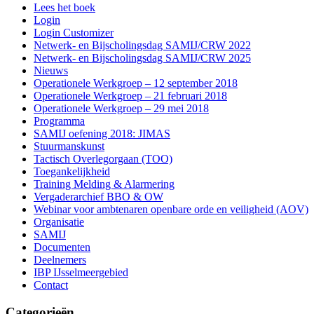
Lees het boek
Login
Login Customizer
Netwerk- en Bijscholingsdag SAMIJ/CRW 2022
Netwerk- en Bijscholingsdag SAMIJ/CRW 2025
Nieuws
Operationele Werkgroep – 12 september 2018
Operationele Werkgroep – 21 februari 2018
Operationele Werkgroep – 29 mei 2018
Programma
SAMIJ oefening 2018: JIMAS
Stuurmanskunst
Tactisch Overlegorgaan (TOO)
Toegankelijkheid
Training Melding & Alarmering
Vergaderarchief BBO & OW
Webinar voor ambtenaren openbare orde en veiligheid (AOV)
Organisatie
SAMIJ
Documenten
Deelnemers
IBP IJsselmeergebied
Contact
Categorieën