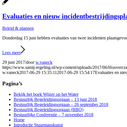
Evaluaties en nieuw incidentbestrijdingspl
Beleid & plannen
Donderdag 15 juni hebben evaluaties van twee incidenten plaatsgevon
Lees meer
29 juni 2017
/
door
w.vaneck
https://www.samij-regeling.nl/wp-content/uploads/2017/06/Hoovercra
w.vaneck
2017-06-29 15:35:11
2017-06-29 15:54:17
Evaluaties en nie
Pagina’s
Bekijk het boek Wijzer op het Water
Bestuurlijk Begeleidingsorgaan – 13 juni 2018
Bestuurlijk Begeleidingsorgaan – 26 september 2018
Bestuurlijk Begeleidingsorgaan (BBO)
Bestuurlijke Conferentie – 7 november 2018
Home
Introductie Stuurmanskunst