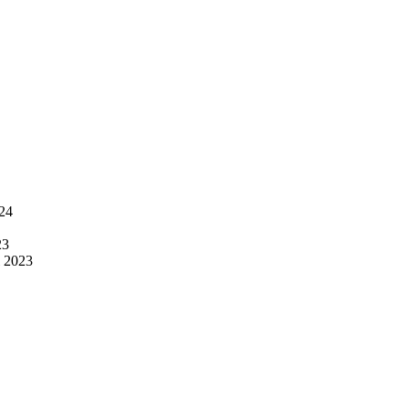
024
23
l 2023