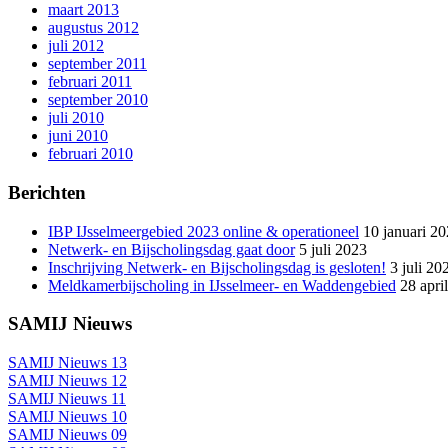
maart 2013
augustus 2012
juli 2012
september 2011
februari 2011
september 2010
juli 2010
juni 2010
februari 2010
Berichten
IBP IJsselmeergebied 2023 online & operationeel
10 januari 2
Netwerk- en Bijscholingsdag gaat door
5 juli 2023
Inschrijving Netwerk- en Bijscholingsdag is gesloten!
3 juli 20
Meldkamerbijscholing in IJsselmeer- en Waddengebied
28 apri
SAMIJ Nieuws
SAMIJ Nieuws 13
SAMIJ Nieuws 12
SAMIJ Nieuws 11
SAMIJ Nieuws 10
SAMIJ Nieuws 09