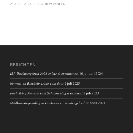
/
28 APRIL 2023
DOOR
W.VANECK
BERICHTEN
IBP IJsselmeergebied 2023 online & operationeel
10 januari 2024
Netwerk- en Bijscholingsdag gaat door
5 juli 2023
Inschrijving Netwerk- en Bijscholingsdag is gesloten!
3 juli 2023
Meldkamerbijscholing in IJsselmeer- en Waddengebied
28 april 2023