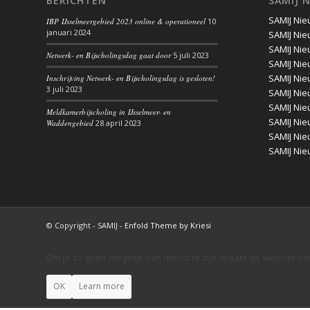
BERICHTEN
SAMIJ 
SAMIJ Nie
IBP IJsselmeergebied 2023 online & operationeel
10
januari 2024
SAMIJ Nie
SAMIJ Nie
Netwerk- en Bijscholingsdag gaat door
5 juli 2023
SAMIJ Nie
SAMIJ Nie
Inschrijving Netwerk- en Bijscholingsdag is gesloten!
3 juli 2023
SAMIJ Nie
SAMIJ Nie
Meldkamerbijscholing in IJsselmeer- en
SAMIJ Nie
Waddengebied
28 april 2023
SAMIJ Nie
SAMIJ Nie
© Copyright - SAMIJ -
Enfold Theme by Kriesi
Om je zo goed mogelijk van dienst te zijn, maakt de website va
OK
Learn more