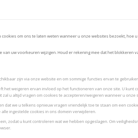
cookies om ons te laten weten wanneer u onze websites bezoekt, hoe u m
ele van uw voorkeuren wijzigen. Houd er rekening mee dat het blokkeren 
schikbaar zijn via onze website en om sommige functies ervan te gebruiken
ft het weigeren ervan invloed op het functioneren van onze site. U kunt c
it zal u altijd vragen om cookies te accepteren/weigeren wanneer u onze 
n dat we u telkens opnieuw vragen vriendelijk toe te staan om een cookie 
e alle ingestelde cookies in ons domein verwijderen.
omein, zodat u kunt controleren wat we hebben opgeslagen. Om veilighe
owser.