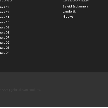
NIEUWS
CATEGORIEËN
Beleid & plannen
uws 13
Landelijk
uws 12
Nieuws
uws 11
uws 10
uws 09
uws 08
uws 07
uws 06
uws 05
uws 04
n SAMIJ gebruik van cookies.