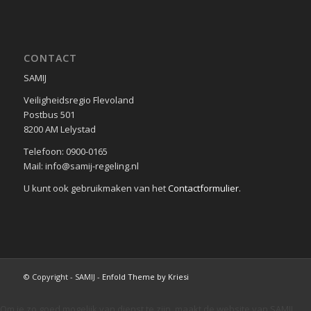
CONTACT
SAMIJ
Veiligheidsregio Flevoland
Postbus 501
8200 AM Lelystad
Telefoon: 0900-0165
Mail: info@samij-regeling.nl
U kunt ook gebruikmaken van het
Contactformulier
.
© Copyright - SAMIJ -
Enfold Theme by Kriesi
Om je zo goed mogelijk van dienst te zijn, maakt de website van SAMIJ