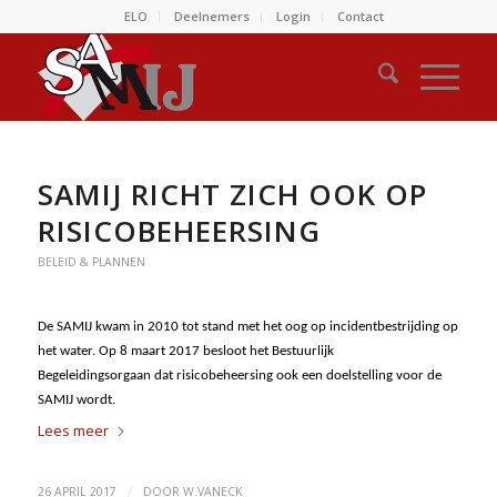
ELO
Deelnemers
Login
Contact
SAMIJ RICHT ZICH OOK OP
RISICOBEHEERSING
BELEID & PLANNEN
De SAMIJ kwam in 2010 tot stand met het oog op incidentbestrijding op
het water. Op 8 maart 2017 besloot het Bestuurlijk
Begeleidingsorgaan dat risicobeheersing ook een doelstelling voor de
SAMIJ wordt.
Lees meer
/
26 APRIL 2017
DOOR
W.VANECK