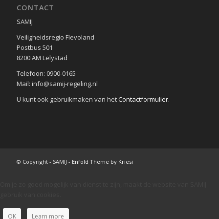
CONTACT
SAMIJ
Veiligheidsregio Flevoland
Postbus 501
8200 AM Lelystad
Telefoon: 0900-0165
Mail: info@samij-regeling.nl
U kunt ook gebruikmaken van het
Contactformulier
.
© Copyright - SAMIJ -
Enfold Theme by Kriesi
Om je zo goed mogelijk van dienst te zijn, maakt de website van SAMIJ
gebruik van cookies.
OK
Learn more