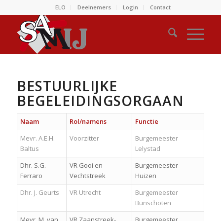
ELO
Deelnemers
Login
Contact
BESTUURLIJKE
BEGELEIDINGSORGAAN
Naam
Rol/namens
Functie
Mevr. A.E.H.
Voorzitter
Burgemeester
Baltus
Lelystad
Dhr. S.G.
VR Gooi en
Burgemeester
Ferraro
Vechtstreek
Huizen
Dhr. J. Geurts
VR Utrecht
Burgemeester
Bunschoten
Mevr. M. van
VR Zaanstreek-
Burgemeester