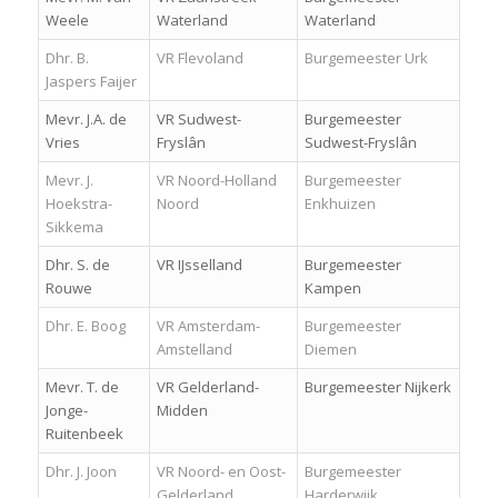
Weele
Waterland
Waterland
Dhr. B.
VR Flevoland
Burgemeester Urk
Jaspers Faijer
Mevr. J.A. de
VR Sudwest-
Burgemeester
Vries
Fryslân
Sudwest-Fryslân
Mevr. J.
VR Noord-Holland
Burgemeester
Hoekstra-
Noord
Enkhuizen
Sikkema
Dhr. S. de
VR IJsselland
Burgemeester
Rouwe
Kampen
Dhr. E. Boog
VR Amsterdam-
Burgemeester
Amstelland
Diemen
Mevr. T. de
VR Gelderland-
Burgemeester Nijkerk
Jonge-
Midden
Ruitenbeek
Dhr. J. Joon
VR Noord- en Oost-
Burgemeester
Gelderland
Harderwijk