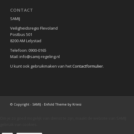
CONTACT
SAMIJ
Veiligheidsregio Flevoland
Postbus 501
8200 AM Lelystad
Telefoon: 0900-0165
Mail: info@samij-regeling.nl
U kunt ook gebruikmaken van het
Contactformulier
.
© Copyright - SAMIJ -
Enfold Theme by Kriesi
Om je zo goed mogelijk van dienst te zijn, maakt de website van SAMIJ
gebruik van cookies.