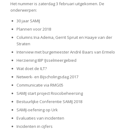
Het nummer is zaterdag 3 februari uitgekomen. De
onderwerpen:
30 jaar SAMIJ
Plannen voor 2018
Columns Ina Adema, Gerrit Spruit en Haaye van der
Straten
Interview met burgemeester André Baars van Ermelo
Herziening IBP IJsselmeergebied
Wat doet de ILT?
Netwerk- en Bijscholingsdag 2017
Communicatie via RMG05
SAMIJ start project Risicobeheersing
Bestuurlijke Conferentie SAMIJ 2018
SAMIJ-oefening op Urk
Evaluaties van incidenten
Incidenten in cijfers