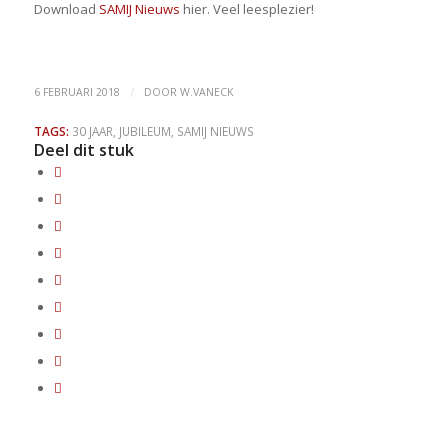
Download
SAMIJ Nieuws
hier. Veel leesplezier!
/
6 FEBRUARI 2018
DOOR
W.VANECK
TAGS:
30 JAAR
,
JUBILEUM
,
SAMIJ NIEUWS
Deel dit stuk