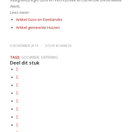
Veiligheidsregio Gooi en Vechtstreek en Defensie (oefenweek
Alert).
Lees meer:
Artikel Gooi en Eemlander
Artikel gemeente Huizen
/
9 NOVEMBER 2014
DOOR
W.VANECK
TAGS:
GOOIMEER
,
OEFENING
Deel dit stuk