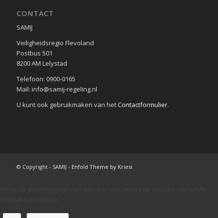
CONTACT
SAMIJ
Veiligheidsregio Flevoland
Postbus 501
8200 AM Lelystad
Telefoon: 0900-0165
Mail: info@samij-regeling.nl
U kunt ook gebruikmaken van het
Contactformulier
.
© Copyright - SAMIJ -
Enfold Theme by Kriesi
Om je zo goed mogelijk van dienst te zijn, maakt de website van SAMIJ
gebruik van cookies.