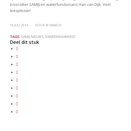
(voorzitter SAMIJ) en waterfunctionaris Han van Dijk. Veel
leesplezier!
/
16 JULI 2014
DOOR
W.VANECK
TAGS:
SAMIJ NIEUWS
,
VAKBEKWAAMHEID
Deel dit stuk