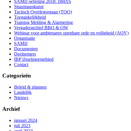
SAMIJ oefening 2018: JIMAS
Stuurmanskunst
Tactisch Overlegorgaan (TOO)
Toegankelijkheid
Training Melding & Alarmering
Vergaderarchief BBO & OW
Webinar voor ambtenaren openbare orde en veiligheid (AOV)
Organisatie
SAMIJ
Documenten
Deelnemers
IBP IJsselmeergebied
Contact
Categorieën
Beleid & plannen
Landelijk
Nieuws
Archief
januari 2024
juli 2023
april 2023