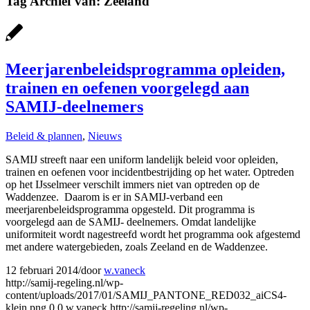
Tag Archief van:
Zeeland
Meerjarenbeleidsprogramma opleiden,
trainen en oefenen voorgelegd aan
SAMIJ-deelnemers
Beleid & plannen
,
Nieuws
SAMIJ streeft naar een uniform landelijk beleid voor opleiden,
trainen en oefenen voor incidentbestrijding op het water. Optreden
op het IJsselmeer verschilt immers niet van optreden op de
Waddenzee. Daarom is er in SAMIJ-verband een
meerjarenbeleidsprogramma opgesteld. Dit programma is
voorgelegd aan de SAMIJ- deelnemers. Omdat landelijke
uniformiteit wordt nagestreefd wordt het programma ook afgestemd
met andere watergebieden, zoals Zeeland en de Waddenzee.
12 februari 2014
/
door
w.vaneck
http://samij-regeling.nl/wp-
content/uploads/2017/01/SAMIJ_PANTONE_RED032_aiCS4-
klein.png
0
0
w.vaneck
http://samij-regeling.nl/wp-