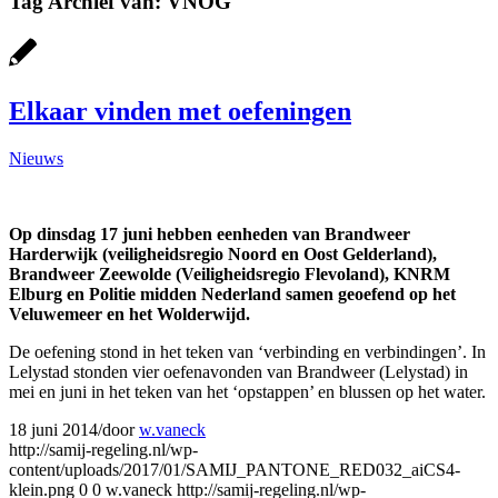
Tag Archief van:
VNOG
Elkaar vinden met oefeningen
Nieuws
Op dinsdag 17 juni hebben eenheden van Brandweer
Harderwijk (veiligheidsregio Noord en Oost Gelderland),
Brandweer Zeewolde (Veiligheidsregio Flevoland), KNRM
Elburg en Politie midden Nederland samen geoefend op het
Veluwemeer en het Wolderwijd.
De oefening stond in het teken van ‘verbinding en verbindingen’. In
Lelystad stonden vier oefenavonden van Brandweer (Lelystad) in
mei en juni in het teken van het ‘opstappen’ en blussen op het water.
18 juni 2014
/
door
w.vaneck
http://samij-regeling.nl/wp-
content/uploads/2017/01/SAMIJ_PANTONE_RED032_aiCS4-
klein.png
0
0
w.vaneck
http://samij-regeling.nl/wp-