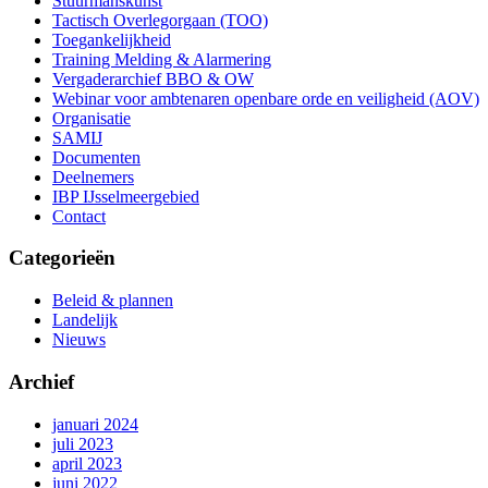
Stuurmanskunst
Tactisch Overlegorgaan (TOO)
Toegankelijkheid
Training Melding & Alarmering
Vergaderarchief BBO & OW
Webinar voor ambtenaren openbare orde en veiligheid (AOV)
Organisatie
SAMIJ
Documenten
Deelnemers
IBP IJsselmeergebied
Contact
Categorieën
Beleid & plannen
Landelijk
Nieuws
Archief
januari 2024
juli 2023
april 2023
juni 2022