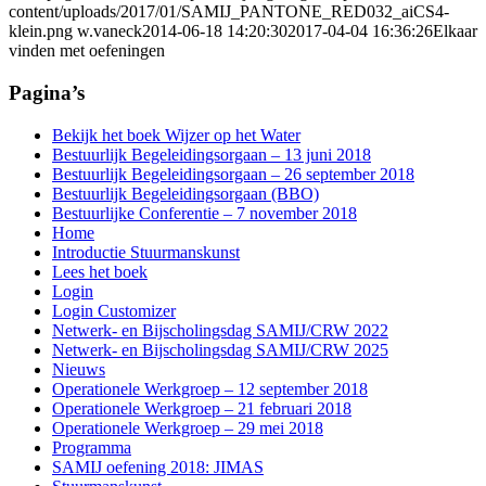
content/uploads/2017/01/SAMIJ_PANTONE_RED032_aiCS4-
klein.png
w.vaneck
2014-06-18 14:20:30
2017-04-04 16:36:26
Elkaar
vinden met oefeningen
Pagina’s
Bekijk het boek Wijzer op het Water
Bestuurlijk Begeleidingsorgaan – 13 juni 2018
Bestuurlijk Begeleidingsorgaan – 26 september 2018
Bestuurlijk Begeleidingsorgaan (BBO)
Bestuurlijke Conferentie – 7 november 2018
Home
Introductie Stuurmanskunst
Lees het boek
Login
Login Customizer
Netwerk- en Bijscholingsdag SAMIJ/CRW 2022
Netwerk- en Bijscholingsdag SAMIJ/CRW 2025
Nieuws
Operationele Werkgroep – 12 september 2018
Operationele Werkgroep – 21 februari 2018
Operationele Werkgroep – 29 mei 2018
Programma
SAMIJ oefening 2018: JIMAS