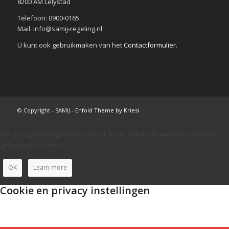
8200 AM Lelystad
Telefoon: 0900-0165
Mail: info@samij-regeling.nl
U kunt ook gebruikmaken van het
Contactformulier
.
© Copyright - SAMIJ -
Enfold Theme by Kriesi
Om je zo goed mogelijk van dienst te zijn, maakt de website van SAMIJ
gebruik van cookies.
OK
Learn more
Cookie en privacy instellingen