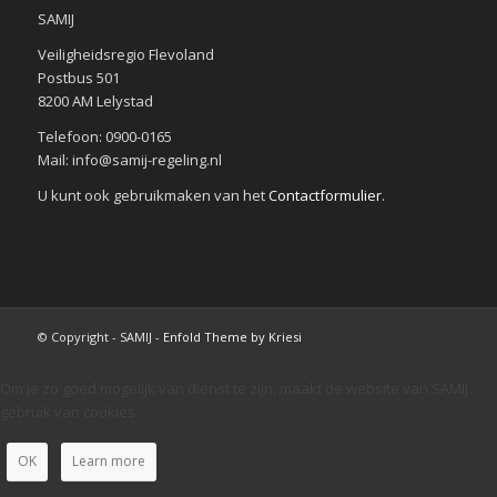
SAMIJ
Veiligheidsregio Flevoland
Postbus 501
8200 AM Lelystad
Telefoon: 0900-0165
Mail: info@samij-regeling.nl
U kunt ook gebruikmaken van het
Contactformulier
.
© Copyright - SAMIJ -
Enfold Theme by Kriesi
Om je zo goed mogelijk van dienst te zijn, maakt de website van SAMIJ
gebruik van cookies.
OK
Learn more