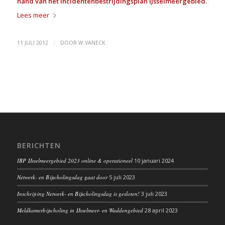
hand van het Incidentenbestrijdingsplan IJsselmeergebied.
Lees meer
/
11 JULI 2012
DOOR
W.VANECK
BERICHTEN
IBP IJsselmeergebied 2023 online & operationeel
10 januari 2024
Netwerk- en Bijscholingsdag gaat door
5 juli 2023
Inschrijving Netwerk- en Bijscholingsdag is gesloten!
3 juli 2023
Meldkamerbijscholing in IJsselmeer- en Waddengebied
28 april 2023