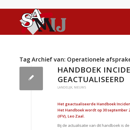
Tag Archief van:
Operationele afsprak
HANDBOEK INCIDE
GEACTUALISEERD
LANDELIJK
,
NIEUWS
Het geactualiseerde Handboek Incidentb
Het Handboek wordt op 30 september 20
(IFV), Leo Zaal.
Bij de actualisatie van dit handboek is d