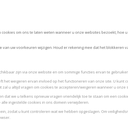
cookies om ons te laten weten wanneer u onze websites bezoekt, hoe u m
ele van uw voorkeuren wijzigen. Houd er rekening mee dat het blokkeren 
schikbaar zijn via onze website en om sommige functies ervan te gebruiken
ft het weigeren ervan invloed op het functioneren van onze site. U kunt c
it zal u altijd vragen om cookies te accepteren/weigeren wanneer u onze 
n dat we u telkens opnieuw vragen vriendelijk toe te staan om een cookie 
e alle ingestelde cookies in ons domein verwijderen.
omein, zodat u kunt controleren wat we hebben opgeslagen. Om veilighe
owser.