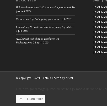
BERICHTEN
SAMIJ 
SAMIJ Nie
IBP IJsselmeergebied 2023 online & operationeel
10
januari 2024
SAMIJ Nie
SAMIJ Nie
Netwerk- en Bijscholingsdag gaat door
5 juli 2023
SAMIJ Nie
SAMIJ Nie
Inschrijving Netwerk- en Bijscholingsdag is gesloten!
3 juli 2023
SAMIJ Nie
SAMIJ Nie
Meldkamerbijscholing in IJsselmeer- en
SAMIJ Nie
Waddengebied
28 april 2023
SAMIJ Nie
SAMIJ Nie
© Copyright - SAMIJ -
Enfold Theme by Kriesi
Om je zo goed mogelijk van dienst te zijn, maakt de website va
OK
Learn more