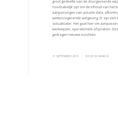
groot gedeelte van de doorgevoerde wijzi
noodzakelijk zijn om de inhoud van het k
aanpassingen van actuele data, afkorting
wetten/vigerende wetgeving. Er zijn ee
‘actualisatie’. Het gaat hier om aanpass
werkwijzen, operationele afspraken. De
gedragen nieuwe inzichten.
/
17 SEPTEMBER 2015
DOOR
W.VANECK