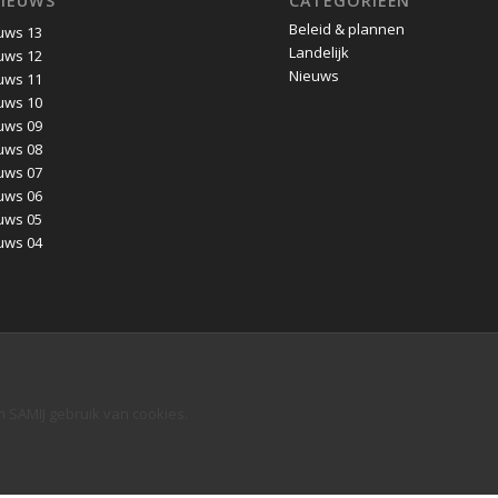
NIEUWS
CATEGORIEËN
Beleid & plannen
uws 13
Landelijk
uws 12
Nieuws
uws 11
uws 10
uws 09
uws 08
uws 07
uws 06
uws 05
uws 04
n SAMIJ gebruik van cookies.