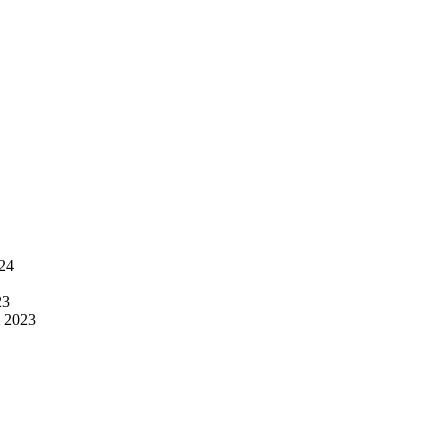
024
23
l 2023