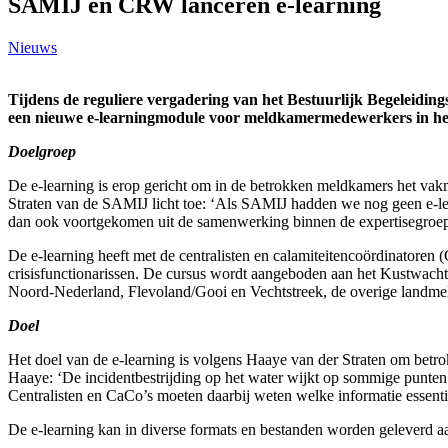
SAMIJ en CRW lanceren e-learning
Nieuws
Tijdens de reguliere vergadering van het Bestuurlijk Begeleid
een nieuwe e-learningmodule voor meldkamermedewerkers in he
Doelgroep
De e-learning is erop gericht om in de betrokken meldkamers het vak
Straten van de SAMIJ licht toe: ‘Als SAMIJ hadden we nog geen e-le
dan ook voortgekomen uit de samenwerking binnen de expertisegroe
De e-learning heeft met de centralisten en calamiteitencoördinatoren
crisisfunctionarissen. De cursus wordt aangeboden aan het Kustwach
Noord-Nederland, Flevoland/Gooi en Vechtstreek, de overige landmel
Doel
Het doel van de e-learning is volgens Haaye van der Straten om betro
Haaye: ‘De incidentbestrijding op het water wijkt op sommige punten 
Centralisten en CaCo’s moeten daarbij weten welke informatie essentiee
De e-learning kan in diverse formats en bestanden worden geleverd aa