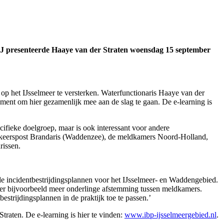
IJ presenteerde Haaye van der Straten woensdag 15 september
op het IJsselmeer te versterken. Waterfunctionaris Haaye van der
nt om hier gezamenlijk mee aan de slag te gaan. De e-learning is
ifieke doelgroep, maar is ook interessant voor andere
erkeerspost Brandaris (Waddenzee), de meldkamers Noord-Holland,
rissen.
 de incidentbestrijdingsplannen voor het IJsselmeer- en Waddengebied.
ater bijvoorbeeld meer onderlinge afstemming tussen meldkamers.
estrijdingsplannen in de praktijk toe te passen.’
raten. De e-learning is hier te vinden:
www.ibp-ijsselmeergebied.nl
.