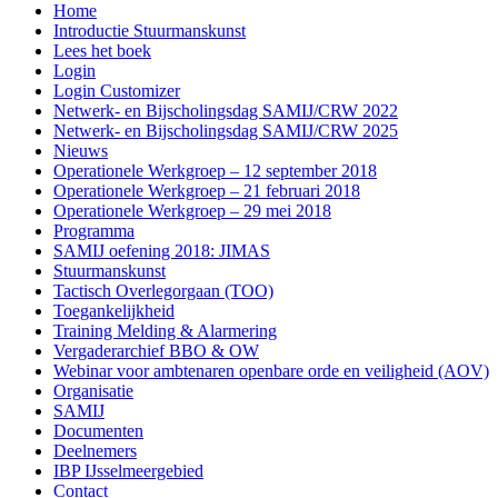
Home
Introductie Stuurmanskunst
Lees het boek
Login
Login Customizer
Netwerk- en Bijscholingsdag SAMIJ/CRW 2022
Netwerk- en Bijscholingsdag SAMIJ/CRW 2025
Nieuws
Operationele Werkgroep – 12 september 2018
Operationele Werkgroep – 21 februari 2018
Operationele Werkgroep – 29 mei 2018
Programma
SAMIJ oefening 2018: JIMAS
Stuurmanskunst
Tactisch Overlegorgaan (TOO)
Toegankelijkheid
Training Melding & Alarmering
Vergaderarchief BBO & OW
Webinar voor ambtenaren openbare orde en veiligheid (AOV)
Organisatie
SAMIJ
Documenten
Deelnemers
IBP IJsselmeergebied
Contact