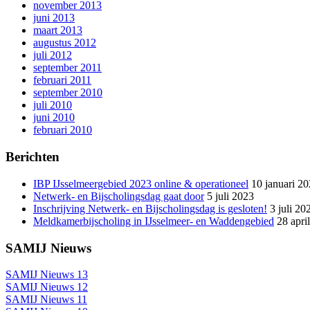
november 2013
juni 2013
maart 2013
augustus 2012
juli 2012
september 2011
februari 2011
september 2010
juli 2010
juni 2010
februari 2010
Berichten
IBP IJsselmeergebied 2023 online & operationeel
10 januari 2
Netwerk- en Bijscholingsdag gaat door
5 juli 2023
Inschrijving Netwerk- en Bijscholingsdag is gesloten!
3 juli 20
Meldkamerbijscholing in IJsselmeer- en Waddengebied
28 apri
SAMIJ Nieuws
SAMIJ Nieuws 13
SAMIJ Nieuws 12
SAMIJ Nieuws 11