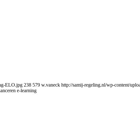
ing-ELO.jpg
238
579
w.vaneck
http://samij-regeling.nl/wp-conten
nceren e-learning