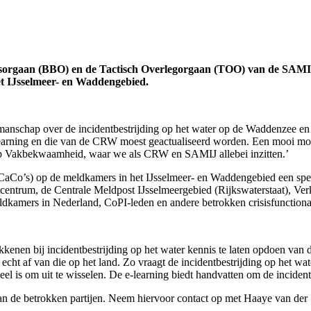
ingsorgaan (BBO) en de Tactisch Overlegorgaan (TOO) van de SAM
t IJsselmeer- en Waddengebied.
manschap over de incidentbestrijding op het water op de Waddenzee en 
arning en die van de CRW moest geactualiseerd worden. Een mooi mome
p Vakbekwaamheid, waar we als CRW en SAMIJ allebei inzitten.’
 (CaCo’s) op de meldkamers in het IJsselmeer- en Waddengebied een spec
tcentrum, de Centrale Meldpost IJsselmeergebied (Rijkswaterstaat), V
dkamers in Nederland, CoPI-leden en andere betrokken crisisfunctiona
kkenen bij incidentbestrijding op het water kennis te laten opdoen van
echt af van die op het land. Zo vraagt de incidentbestrijding op het w
l is om uit te wisselen. De e-learning biedt handvatten om de incidentb
n de betrokken partijen. Neem hiervoor contact op met Haaye van der St