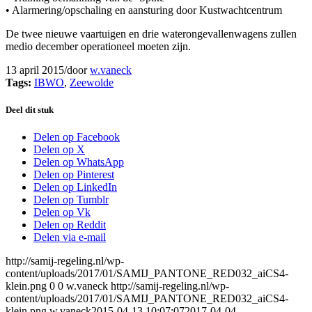
• Alarmering/opschaling en aansturing door Kustwachtcentrum
De twee nieuwe vaartuigen en drie waterongevallenwagens zullen
medio december operationeel moeten zijn.
13 april 2015
/
door
w.vaneck
Tags:
IBWO
,
Zeewolde
Deel dit stuk
Delen op Facebook
Delen op X
Delen op WhatsApp
Delen op Pinterest
Delen op LinkedIn
Delen op Tumblr
Delen op Vk
Delen op Reddit
Delen via e-mail
http://samij-regeling.nl/wp-
content/uploads/2017/01/SAMIJ_PANTONE_RED032_aiCS4-
klein.png
0
0
w.vaneck
http://samij-regeling.nl/wp-
content/uploads/2017/01/SAMIJ_PANTONE_RED032_aiCS4-
klein.png
w.vaneck
2015-04-13 10:07:07
2017-04-04