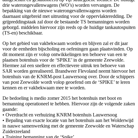
drie waterongevallenwagens (WO’s) worden vervangen. De
bepakking van de nieuwe waterongevallenwagens worden
daarnaast uitgebreid met uitrusting voor de oppervlakteredding. De
grijpreddingstaak zal door de bestaande TS bemanningen worden
geborgd. middelen hiervoor zijn reeds op de huidige tankautospuiten
(TS-en) beschikbaar.
Op het gebied van vakbekwaam worden en blijven zal er dit jaar
voor de eenheden bijscholing en oefeningen gaan plaatsvinden. Op
dit moment zijn er volop ontwikkelingen ten behoeve van een te
plaatsen botenhuis voor de ‘SPIKE’ in de gemeente Zeewolde.
Hiermee zal een snellere en effectievere uitruk ten behoeve van
SAR worden gerealiseerd. Brandweer Flevoland neemt hiervoor het
botenhuis van de KNRM-post Lauwersoog over. Door de schippers
van post Zeewolde wordt volop geoefend om de ‘SPIKE’ te leren
kennen en er vakbekwaam mee te worden.
De bedoeling is medio zomer 2015 het botenhuis met boot en
bemanning operationeel te hebben. Hiervoor zijn de volgende zaken
gaande:
• Overdracht en verhuizing KNRM botenhuis Lauwersoog
• Bepaling van exacte locatie van het botenhuis aan het Wolderwijd
in nauwe samenwerking met de gemeente Zeewolde en Waterschap
Zuiderzeeland
• Training bemanning van de ‘Spike’