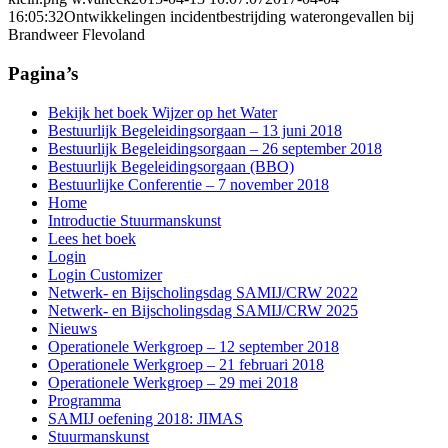
16:05:32
Ontwikkelingen incidentbestrijding waterongevallen bij
Brandweer Flevoland
Pagina’s
Bekijk het boek Wijzer op het Water
Bestuurlijk Begeleidingsorgaan – 13 juni 2018
Bestuurlijk Begeleidingsorgaan – 26 september 2018
Bestuurlijk Begeleidingsorgaan (BBO)
Bestuurlijke Conferentie – 7 november 2018
Home
Introductie Stuurmanskunst
Lees het boek
Login
Login Customizer
Netwerk- en Bijscholingsdag SAMIJ/CRW 2022
Netwerk- en Bijscholingsdag SAMIJ/CRW 2025
Nieuws
Operationele Werkgroep – 12 september 2018
Operationele Werkgroep – 21 februari 2018
Operationele Werkgroep – 29 mei 2018
Programma
SAMIJ oefening 2018: JIMAS
Stuurmanskunst