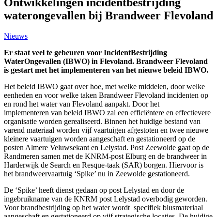
Ontwikkelingen incidentbestrijding
waterongevallen bij Brandweer Flevoland
Nieuws
Er staat veel te gebeuren voor IncidentBestrijding
WaterOngevallen (IBWO) in Flevoland. Brandweer Flevoland
is gestart met het implementeren van het nieuwe beleid IBWO.
Het beleid IBWO gaat over hoe, met welke middelen, door welke
eenheden en voor welke taken Brandweer Flevoland incidenten op
en rond het water van Flevoland aanpakt. Door het
implementeren van beleid IBWO zal een efficiëntere en effectievere
organisatie worden gerealiseerd. Binnen het huidige bestand van
varend materiaal worden vijf vaartuigen afgestoten en twee nieuwe
kleinere vaartuigen worden aangeschaft en gestationeerd op de
posten Almere Veluwsekant en Lelystad. Post Zeewolde gaat op de
Randmeren samen met de KNRM-post Elburg en de brandweer in
Harderwijk de Search en Resque-taak (SAR) borgen. Hiervoor is
het brandweervaartuig ‘Spike’ nu in Zeewolde gestationeerd.
De ‘Spike’ heeft dienst gedaan op post Lelystad en door de
ingebruikn
ame van de KNRM post Lelystad overbodig geworden.
Voor brandbestrijding op het water wordt specifiek blusmateriaal
aangeschaft en gestationeerd op vijf strategische locaties. De huidige